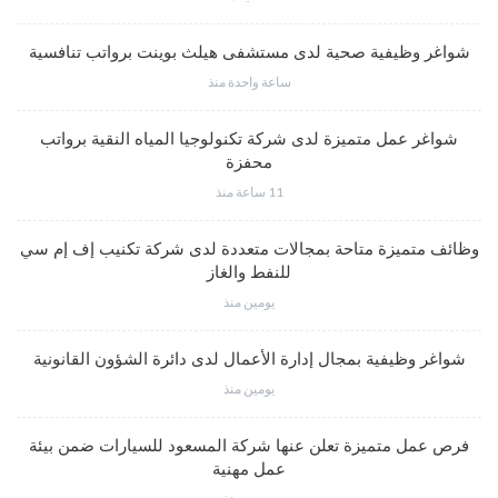
شواغر وظيفية صحية لدى مستشفى هيلث بوينت برواتب تنافسية
ساعة واحدة منذ
شواغر عمل متميزة لدى شركة تكنولوجيا المياه النقية برواتب
محفزة
11 ساعة منذ
وظائف متميزة متاحة بمجالات متعددة لدى شركة تكنيب إف إم سي
للنفط والغاز
يومين منذ
شواغر وظيفية بمجال إدارة الأعمال لدى دائرة الشؤون القانونية
يومين منذ
فرص عمل متميزة تعلن عنها شركة المسعود للسيارات ضمن بيئة
عمل مهنية