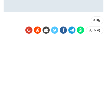
0
شارك