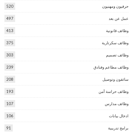
حرفيون ومهنيون
520
عمل عن بعد
497
وظائف قانونية
413
وظائف سكرتارية
375
وظائف تصميم
303
وظائف مطاعم وفنادق
239
سائقون وتوصيل
208
وظائف حراسة أمن
193
وظائف مدارس
107
ادخال بيانات
106
برامج تدريبية
91