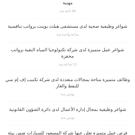
مهنية
48 ثانية منذ
شواغر وظيفية صحية لدى مستشفى هيلث بوينت برواتب تنافسية
ساعة واحدة منذ
شواغر عمل متميزة لدى شركة تكنولوجيا المياه النقية برواتب
محفزة
11 ساعة منذ
وظائف متميزة متاحة بمجالات متعددة لدى شركة تكنيب إف إم سي
للنفط والغاز
يومين منذ
شواغر وظيفية بمجال إدارة الأعمال لدى دائرة الشؤون القانونية
يومين منذ
فرص عمل متميزة تعلن عنها شركة المسعود للسيارات ضمن بيئة