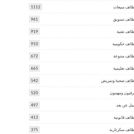
ائف مبيعات
1112
ائف تسويق
961
ائف تقنية
919
ائف حكومية
910
ائف متنوعة
672
ائف تعليمية
665
ائف صحية وتمريض
542
فيون ومهنيون
520
ل عن بعد
497
ائف قانونية
413
ائف سكرتارية
375