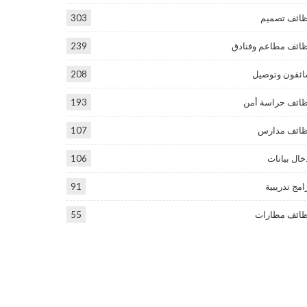
ائف تصميم
303
ائف مطاعم وفنادق
239
ئقون وتوصيل
208
ائف حراسة أمن
193
ائف مدارس
107
خال بيانات
106
امج تدريبية
91
ائف مطارات
55