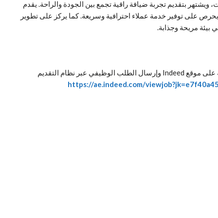
، ويشتهر بتقديم تجربة ضيافة راقية تجمع بين الجودة والراحة. يقدم
رص على توفير خدمة عملاء احترافية وسريعة. كما يركز على تطوير
 بيئة مريحة وجذابة.
يتم التقديم على الوظيفة من خلال صفحة الوظيفة الرسمية على موقع Indeed وإرسال الطلب الوظيفي عبر نظام التقديم
https://ae.indeed.com/viewjob?jk=e7f40