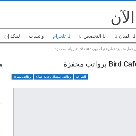
المدن
التخصص
تلجرام
واتساب
لينكد إن
 متميزة تعلن عنها مقهى Bird Cafe برواتب محفزة
وظ
الشارقة
وظائف استقبال وخدمة عملاء
وظائف متنوعة