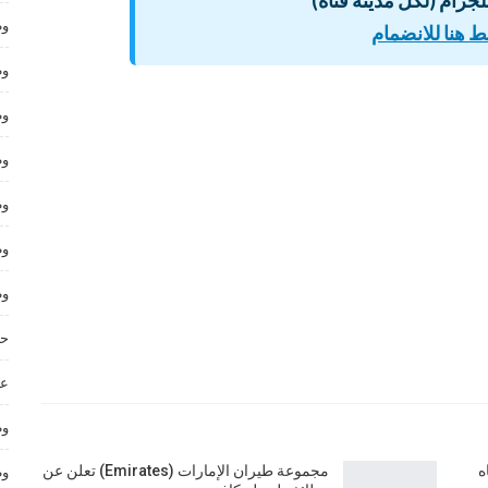
وظ
 هنا للانضمام
وظ
وظ
وظ
وظ
وظ
وظ
حر
عم
وظ
ه
مجموعة طيران الإمارات (Emirates) تعلن عن
وظ