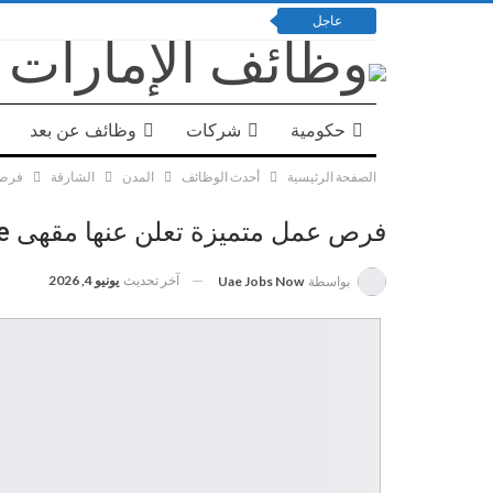
عاجل
حكومية
شركات
وظائف عن بعد
الصفحة الرئيسية
أحدث الوظائف
المدن
الشارقة
فرص عمل
فرص عمل متميزة تعلن عنها مقهى Bird Cafe برواتب محفزة
آخر تحديث
يونيو 4, 2026
بواسطة
Uae Jobs Now