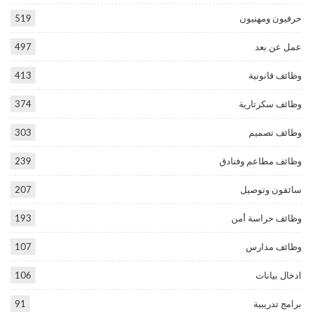
حرفيون ومهنيون
519
عمل عن بعد
497
وظائف قانونية
413
وظائف سكرتارية
374
وظائف تصميم
303
وظائف مطاعم وفنادق
239
سائقون وتوصيل
207
وظائف حراسة أمن
193
وظائف مدارس
107
ادخال بيانات
106
برامج تدريبية
91