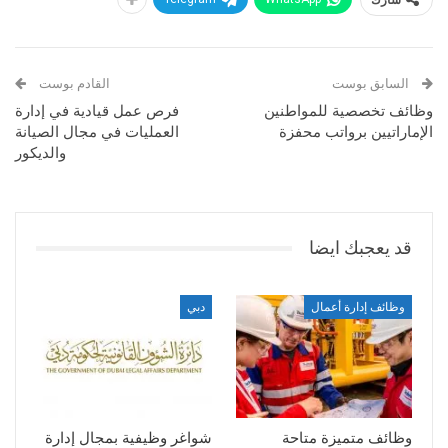
السابق بوست
القادم بوست
وظائف تخصصية للمواطنين
فرص عمل قيادية في إدارة
الإماراتيين برواتب محفزة
العمليات في مجال الصيانة
والديكور
قد يعجبك ايضا
وظائف إدارة أعمال
دبي
وظائف متميزة متاحة
شواغر وظيفية بمجال إدارة