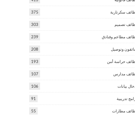
ائف سكرتارية
375
ائف تصميم
303
ائف مطاعم وفنادق
239
ئقون وتوصيل
208
ائف حراسة أمن
193
ائف مدارس
107
خال بيانات
106
امج تدريبية
91
ائف مطارات
55