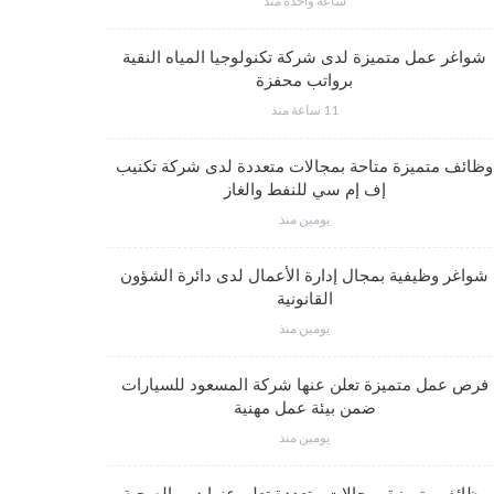
ساعة واحدة منذ
شواغر عم
شواغر عمل متميزة لدى شركة تكنولوجيا المياه النقية
برواتب محفزة
11 ساعة منذ
شواغر وظي
وظائف متميزة متاحة بمجالات متعددة لدى شركة تكنيب
إف إم سي للنفط والغاز
يومين منذ
فرص عمل مت
شواغر وظيفية بمجال إدارة الأعمال لدى دائرة الشؤون
القانونية
يومين منذ
وظائف متم
فرص عمل متميزة تعلن عنها شركة المسعود للسيارات
ضمن بيئة عمل مهنية
يومين منذ
وظائف متميز