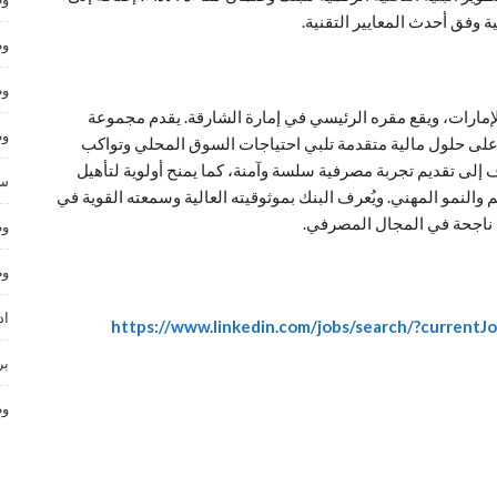
 وفق أحدث المعايير التقنية.
وظ
وظ
لإمارات، ويقع مقره الرئيسي في إمارة الشارقة. يقدم مجموعة
وظ
ز على حلول مالية متقدمة تلبي احتياجات السوق المحلي وتواكب
دف إلى تقديم تجربة مصرفية سلسة وآمنة، كما يمنح أولوية لتأهيل
سا
النمو المهني. ويُعرف البنك بموثوقيته العالية وسمعته القوية في
نية ناجحة في المجال المصرفي.
وظ
وظ
اد
https://www.linkedin.com/jobs/search/?current
بر
وظ