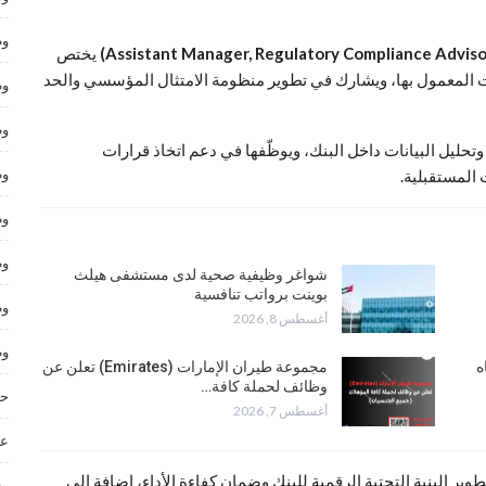
وظ
يختص
عات المعمول بها، ويشارك في تطوير منظومة الامتثال المؤسسي والحد
وظ
وظ
حليل البيانات داخل البنك، ويوظّفها في دعم اتخاذ قرارات
وظ
المستقبلية.
وظ
وظ
شواغر وظيفية صحية لدى مستشفى هيلث
بوينت برواتب تنافسية
وظ
أغسطس 8, 2026
وظ
ه
مجموعة طيران الإمارات (Emirates) تعلن عن
وظائف لحملة كافة…
حر
أغسطس 7, 2026
عم
ر البنية التحتية الرقمية للبنك وضمان كفاءة الأداء، إضافة إلى
وظ