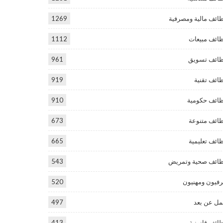
ائف مالية ومصرفية
1269
ائف مبيعات
1112
ائف تسويق
961
ائف تقنية
919
ائف حكومية
910
ائف متنوعة
673
ائف تعليمية
665
ائف صحية وتمريض
543
فيون ومهنيون
520
ل عن بعد
497
ائف قانونية
413