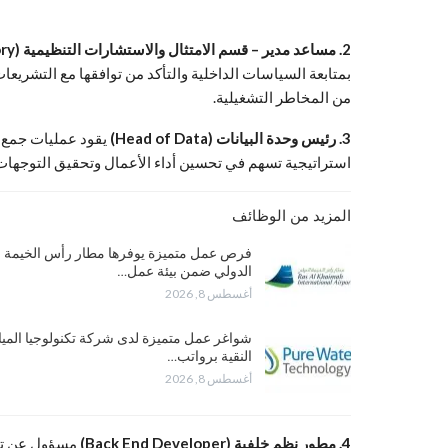
2. مساعد مدير – قسم الامتثال والاستشارات التنظيمية (Assistant Manager, Regulatory Compliance Advisory)
بمتابعة السياسات الداخلية والتأكد من توافقها مع التشري
من المخاطر التشغيلية.
3. رئيس وحدة البيانات (Head of Data)
يقود عمليات جمع وت
استراتيجية تسهم في تحسين أداء الأعمال وتحقيق التوجهات 
المزيد من الوظائف
فرص عمل متميزة يوفرها مطار رأس الخيمة
الدولي ضمن بيئة عمل…
أغسطس 8, 2026
شواغر عمل متميزة لدى شركة تكنولوجيا الميا
النقية برواتب…
أغسطس 8, 2026
4. مطور نظم خلفية (Back End Developer)
مسؤول عن تطوي