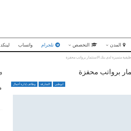
المدن
التخصص
تلجرام
واتساب
لينكد 
فية متميزة لدى بنك الاستثمار برواتب محفزة
مار برواتب محفزة
وظ
ابوظبي
الشارقة
وظائف إدارة أعمال
وظائف هندسية وإدارية لدى مؤسسة نفط الشارقة الوطنية
ف
4 أسابيع منذ
شواغر وظيفية متميزة تعلن عنها الجامعة الأمريكية برواتب
تنافسية
ش
4 أسابيع منذ