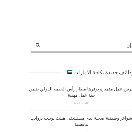
إن
ائف جديدة بكافة الامارات
رص عمل متميزة يوفرها مطار رأس الخيمة الدولي ضمن
شواغر عم
بيئة عمل مهنية
48 ثانية منذ
واغر وظيفية صحية لدى مستشفى هيلث بوينت برواتب
وظائف متم
تنافسية