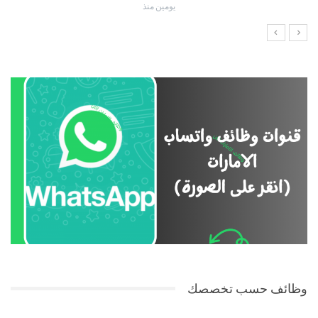
يومين منذ
وظائف حسب تخصصك