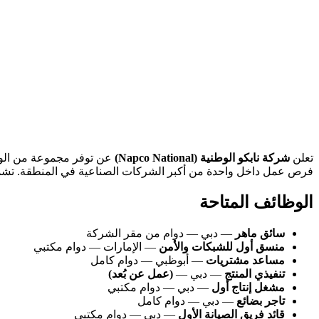
تعلن
شركة نابكو الوطنية (Napco National)
عن توفر مجموعة من الوظا
فرص عمل داخل واحدة من أكبر الشركات الصناعية في المنطقة. تش
الوظائف المتاحة
سائق ماهر
— دبي — دوام من مقر الشركة
منسق أول للشبكات والأمن
— الإمارات — دوام مكتبي
مساعد مشتريات
— أبوظبي — دوام كامل
تنفيذي المنتج
— دبي —
(عمل عن بُعد)
مشغل إنتاج أول
— دبي — دوام مكتبي
تاجر بضائع
— دبي — دوام كامل
قائد فريق الصيانة الأول
— دبي — دوام مكتبي