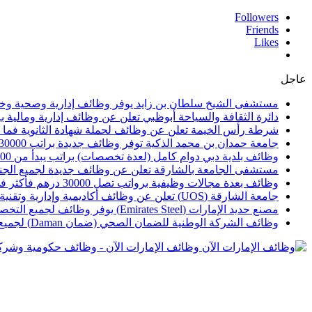
Followers
Friends
Likes
عاجل
مستشفى الشيخ سلطان بن زايد يوفر وظائف إدارية وصحية وخدمة عملاء بر
دائرة الثقافة والسياحة أبوظبي تعلن عن وظائف إدارية ومالية برواتب تقا
شرطة رأس الخيمة تعلن عن وظائف لحملة شهادة الثانوية فما 
جامعة حمدان بن محمد الذكية توفر وظائف جديدة براتب 30000 إلى 50000 درهم
وظائف بلدية دبي دوام كامل (لعدة تخصصات) براتب يبدأ من 10000 درهم لعام 2026م
مستشفى الجامعة بالشارقة تعلن عن وظائف جديدة لجميع الجنسيات برواتب 
وظائف بعدة مجالات وظيفية برواتب تصل 30000 درهم فأكثر في شركة مطارات أبوظبي
جامعة الشارقة (UOS) تعلن عن وظائف أكاديمية وإدارية وتقنية برواتب تصل 40000 وأكثر
مصنع حديد الإمارات (Emirates Steel) يوفر وظائف لجميع التخصصات برواتب تصل 25000 درهم فأكثر
وظائف الشركة الوطنية للضمان الصحي (ضمان Daman) لجميع التخصصات برواتب تصل 30000 فأكثر
وظائف الإمارات الآن - وظائف حكومية وشرك