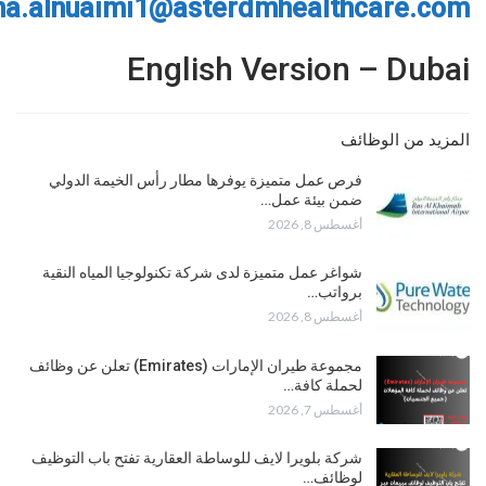
a.alnuaimi1@asterdmhealthcare.com
English Version – Dubai
المزيد من الوظائف
فرص عمل متميزة يوفرها مطار رأس الخيمة الدولي
ضمن بيئة عمل…
أغسطس 8, 2026
شواغر عمل متميزة لدى شركة تكنولوجيا المياه النقية
برواتب…
أغسطس 8, 2026
مجموعة طيران الإمارات (Emirates) تعلن عن وظائف
لحملة كافة…
أغسطس 7, 2026
شركة بلويرا لايف للوساطة العقارية تفتح باب التوظيف
لوظائف…