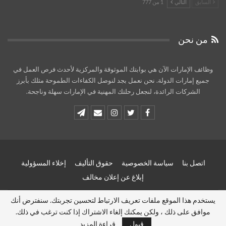
السابق
التالي
1 من 777
من نحن
وظائف الإمارات الآن هي بوابتك الموثوقة والمركزية لأحدث فرص العمل في
جميع إمارات الدولة. نحن نعمل بجد لنوصل الكفاءات الطموحة مثلك بأبرز
الشركات الرائدة، لنجعل رحلتك المهنية في الإمارات سهلة وناجحة.
اتصل بنا
سياسة الخصوصية
حقوق التأليف
إخلاء المسؤولية
إبلاغ عن إعلان مخالف
يستخدم هذا الموقع ملفات تعريف الارتباط لتحسين تجربتك. سنفترض أنك
© 2026 - وظائف الامارات الان - Uae jobs now. All Rights Reserved.
موافق على ذلك ، ولكن يمكنك إلغاء الاشتراك إذا كنت ترغب في ذلك.
Website Design:
uaejobsnow
قبول
قراءة المزيد