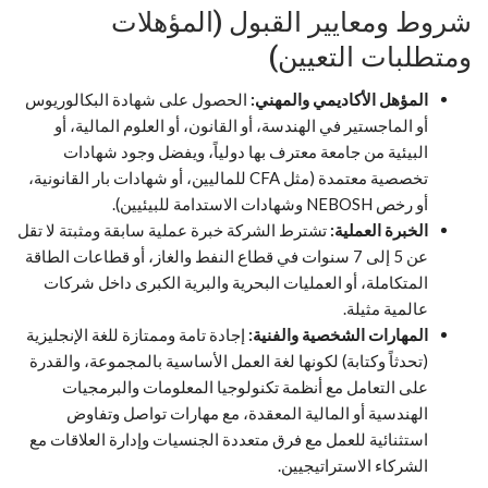
شروط ومعايير القبول (المؤهلات
ومتطلبات التعيين)
المؤهل الأكاديمي والمهني:
الحصول على شهادة البكالوريوس
أو الماجستير في الهندسة، أو القانون، أو العلوم المالية، أو
البيئية من جامعة معترف بها دولياً، ويفضل وجود شهادات
تخصصية معتمدة (مثل CFA للماليين، أو شهادات بار القانونية،
أو رخص NEBOSH وشهادات الاستدامة للبيئيين).
الخبرة العملية:
تشترط الشركة خبرة عملية سابقة ومثبتة لا تقل
عن 5 إلى 7 سنوات في قطاع النفط والغاز، أو قطاعات الطاقة
المتكاملة، أو العمليات البحرية والبرية الكبرى داخل شركات
عالمية مثيلة.
المهارات الشخصية والفنية:
إجادة تامة وممتازة للغة الإنجليزية
(تحدثاً وكتابة) لكونها لغة العمل الأساسية بالمجموعة، والقدرة
على التعامل مع أنظمة تكنولوجيا المعلومات والبرمجيات
الهندسية أو المالية المعقدة، مع مهارات تواصل وتفاوض
استثنائية للعمل مع فرق متعددة الجنسيات وإدارة العلاقات مع
الشركاء الاستراتيجيين.