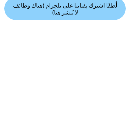
لُطفًا اشترك بقناتنا على تلجرام (هناك وظائف
لا تُنشر هنا)