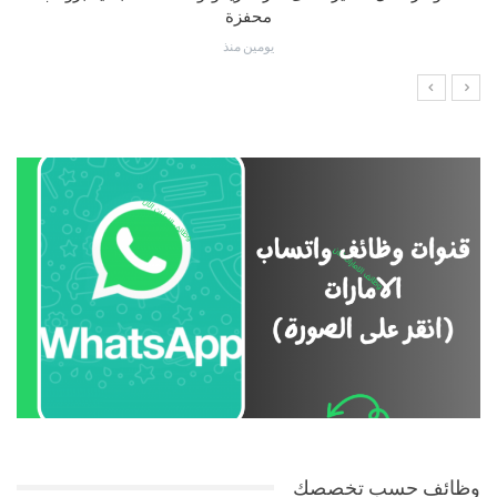
محفزة
يومين منذ
وظائف حسب تخصصك