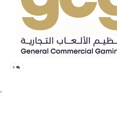
فرص عمل متميزة تعلن عنها Manpower Middle East
4 أسابيع منذ
فرص عمل تعليمية تعلن عنها Colours Castle Nursery
4 أسابيع منذ
وظائف متميزة بمجال خدمة العملاء تعلن عنها Tasc
Outsourcing
4 أسابيع منذ
0
شواغر عمل ضمن بيئة عمل احترافية لدى Dr . Nicolas &
Asp Centers
4 أسابيع منذ
دا
وظائف متميزة بمجال خدمة العملاء لدى Wow Fashion
4 أسابيع منذ