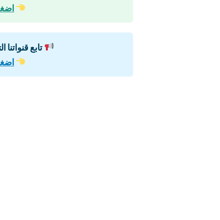
اضغط
تابع قنواتنا ا
اضغط