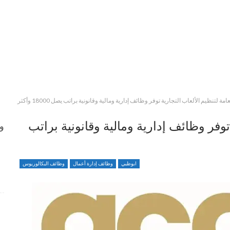
عامة لتنظيم الألعاب التجارية توفر وظائف إدارية ومالية وقانونية براتب يصل 18000 وأكثر
 توفر وظائف إدارية ومالية وقانونية براتب
وظ
وظائف متميزة ضمن بيئة عمل مهنية برواتب محفزة
ابوظبي
وظائف إدارة أعمال
وظائف البكالوريوس
4 أسابيع منذ
شواغر وظيفية بمجال التمريض لدى Elite Plastic And
Cosmetic Group
4 أسابيع منذ