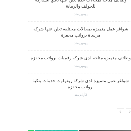
وظائف متاحة بمجالات عدة تعلن عنها نادي الشارقة
للجولف والرماية
يومين منذ
فرص عم
شواغر عمل متميزة بمجالات مختلفة تعلن عنها شركة
مرساة برواتب محفزة
يومين منذ
شواغر وظي
وظائف متميزة متاحة لدى شركة رقميات برواتب محفزة
يومين منذ
شواغر عمل متميزة لدى شركة ريفولوت خدمات بنكية
وظائف إدار
برواتب محفزة
3 أيام منذ