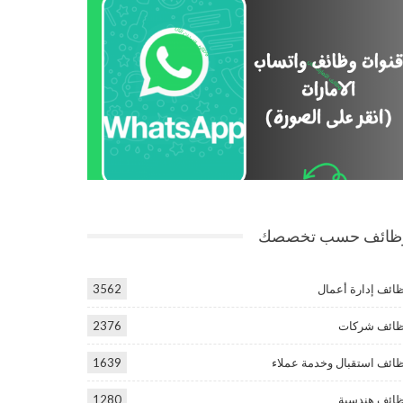
ظائف حسب تخصصك
ائف إدارة أعمال
3562
ائف شركات
2376
ائف استقبال وخدمة عملاء
1639
ائف هندسية
1280