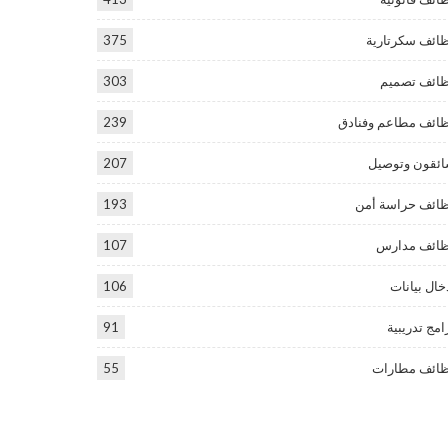
ائف سكرتارية
375
ائف تصميم
303
ائف مطاعم وفنادق
239
ئقون وتوصيل
207
ائف حراسة أمن
193
ائف مدارس
107
خال بيانات
106
امج تدريبية
91
ائف مطارات
55