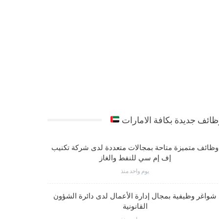
ائف جديدة بكافة الامارات
وظائف متميزة متاحة بمجالات متعددة لدى شركة تكنيب
شواغر وظي
إف إم سي للنفط والغاز
يوم واحد منذ
شواغر وظيفية بمجال إدارة الأعمال لدى دائرة الشؤون
فرص عمل مت
القانونية