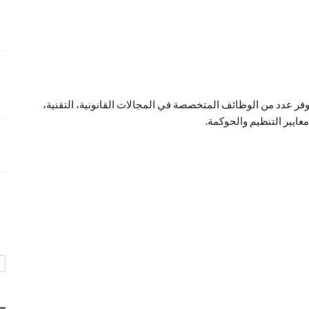
شواغر وظيفية متميزة بمجال التسويق برواتب تنافسية
4 أسابيع منذ
فرص عمل إدارية لدى Care24 Health Care برواتب
محفزة
4 أسابيع منذ
ر عدد من الوظائف المتخصصة في المجالات القانونية، التقنية،
عايير التنظيم والحوكمة.
وظائف متميزة تعلن عنها طيران أبوظبي بمجالات عدة و
ببيئة عمل احترافية
4 أسابيع منذ