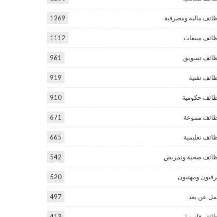
ائف مالية ومصرفية
1269
ائف مبيعات
1112
ائف تسويق
961
ائف تقنية
919
ائف حكومية
910
ائف متنوعة
671
ائف تعليمية
665
ائف صحية وتمريض
542
فيون ومهنيون
520
ل عن بعد
497
ائف قانونية
413