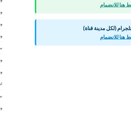
 هنا للانضمام
وظ
وظ
لتلجرام (لكل مدينة قناة)
وظ
 هنا للانضمام
سا
وظ
وظ
اد
بر
وظ